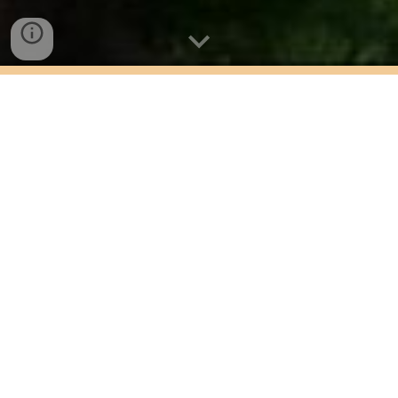
BACHSCHOOL
Soest
&
Baarn
Muziek en dansonderwijs voor
alle leeftijden
Bekijk ons Ensemble & Orkest aanbod